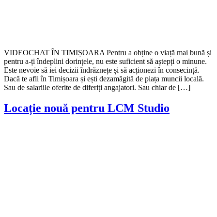
VIDEOCHAT ÎN TIMIȘOARA Pentru a obține o viață mai bună și
pentru a-ți îndeplini dorințele, nu este suficient să aștepți o minune.
Este nevoie să iei decizii îndrăznețe și să acționezi în consecință.
Dacă te afli în Timișoara și ești dezamăgită de piața muncii locală.
Sau de salariile oferite de diferiți angajatori. Sau chiar de […]
Locație nouă pentru LCM Studio