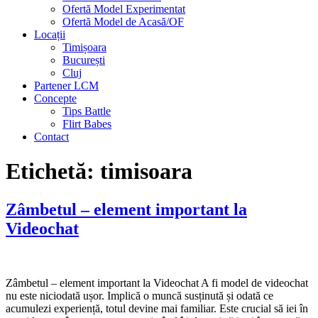
Ofertă Model Experimentat
Ofertă Model de Acasă/OF
Locații
Timișoara
București
Cluj
Partener LCM
Concepte
Tips Battle
Flirt Babes
Contact
Etichetă:
timisoara
Zâmbetul – element important la
Videochat
Zâmbetul – element important la Videochat A fi model de videochat
nu este niciodată ușor. Implică o muncă susținută și odată ce
acumulezi experiență, totul devine mai familiar. Este crucial să iei în