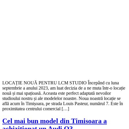
LOCAȚIE NOUĂ PENTRU LCM STUDIO Începând cu luna
septembrie a anului 2023, am luat decizia de a ne muta într-o locație
nouă și mai spațioasă. Aceasta este perfect adaptată nevoilor
studioului nostru și ale modelelor noastre. Noua noastră locație se
află acum în Timișoara, pe strada Louis Pasteur, numărul 7. Este în
proximitatea centrului comercial […]
Cel mai bun model din Timisoara a
achizitionat un Audi Q3