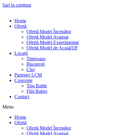
Sari la conținut
Home
Ofertă
Ofertă Model Începător
Ofertă Model Avansat
Ofertă Model Experimentat
Ofertă Model de Acasă/OF
Locații
Timișoara
București
Cluj
Partener LCM
Concepte
Tips Battle
Flirt Babes
Contact
Menu
Home
Ofertă
Ofertă Model Începător
Ofertă Model Avansat