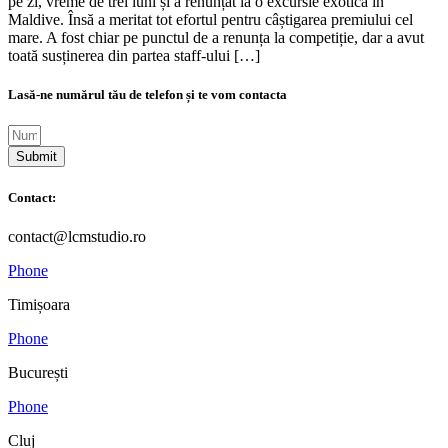
pe zi, vreme de trei luni și a renunțat la o excursie exotică în
Maldive. Însă a meritat tot efortul pentru câștigarea premiului cel
mare. A fost chiar pe punctul de a renunța la competiție, dar a avut
toată susținerea din partea staff-ului […]
Lasă-ne numărul tău de telefon și te vom contacta
Submit
Contact:
contact@lcmstudio.ro
Phone
Timișoara
Phone
București
Phone
Cluj